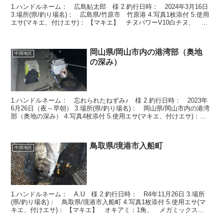
1.ハンドルネーム： 広島鮎太郎 様 2.釣行日時： 2024年3月16日
3.場所(県/釣り場名)： 広島県/竹原市 竹原港 4.写真1枚添付 5.使用
エサ(マキエ、付けエサ)： 【マキエ】 チヌパワーV10白チヌ、 オ
キアミ1.5キロ ...
岡山県/岡山市内の港湾部（奥地
中国地区
の深み）
1.ハンドルネーム： 忘れられたねずみ♪ 様 2.釣行日時： 2023年
6月26日（夜～早朝） 3.場所(県/釣り場名)： 岡山県/岡山市内の港湾
部（奥地の深み） 4.写真4枚添付 5.使用エサ(マキエ、付けエサ)：
【マキエ】 オキアミ：...
鳥取県/境港市入船町
中国地区
1.ハンドルネーム： A.U 様 2.釣行日時： R4年11月26日 3.場所
(県/釣り場名)： 鳥取県/境港市入船町 4.写真1枚添付 5.使用エサ(マ
キエ、付けエサ)： 【マキエ】 オキアミ：1角、 メガミックスチ
ヌ：1袋、 爆寄せチヌ...