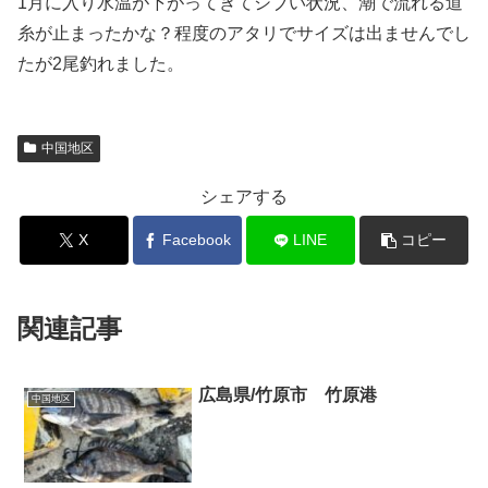
1月に入り水温が下がってきてシブい状況、潮で流れる道
糸が止まったかな？程度のアタリでサイズは出ませんでし
たが2尾釣れました。
中国地区
シェアする
X
Facebook
LINE
コピー
関連記事
広島県/竹原市 竹原港
中国地区