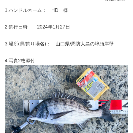
1.ハンドルネーム： HD 様
2.釣行日時： 2024年1月27日
3.場所(県/釣り場名)： 山口県/周防大島の埠頭岸壁
4.写真2枚添付