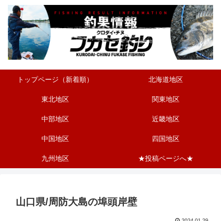
トップページ（新着順）
北海道地区
東北地区
関東地区
中部地区
近畿地区
中国地区
四国地区
九州地区
★投稿ページへ★
山口県/周防大島の埠頭岸壁
2024.01.29