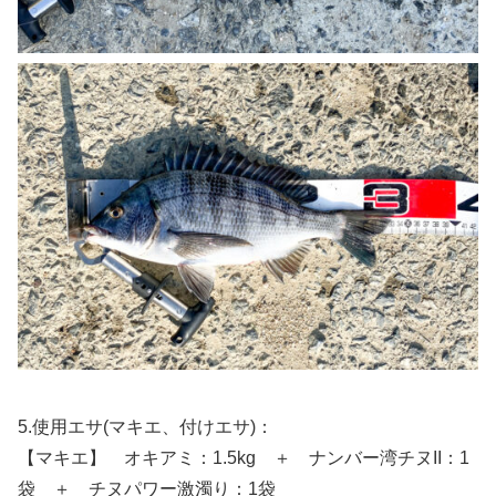
5.使用エサ(マキエ、付けエサ)：
【マキエ】 オキアミ：1.5kg ＋ ナンバー湾チヌII：1
袋 ＋ チヌパワー激濁り：1袋