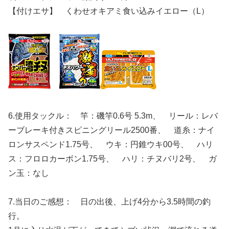
【付けエサ】 くわせオキアミ食い込みイエロー（L）
6.使用タックル： 竿：磯竿0.6号 5.3m、 リール：レバ
ーブレーキ付きスピニングリール2500番、 道糸：ナイ
ロンサスペンド1.75号、 ウキ：円錐ウキ00号、 ハリ
ス：フロロカーボン1.75号、 ハリ：チヌバリ2号、 ガ
ン玉：なし
7.当日のご感想： 日の出後、上げ4分から3.5時間の釣
行。