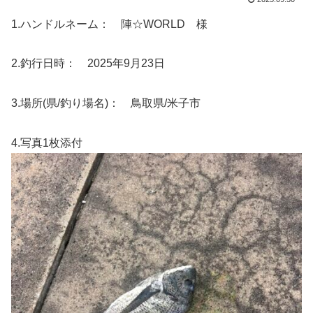
1.ハンドルネーム： 陣☆WORLD 様
2.釣行日時： 2025年9月23日
3.場所(県/釣り場名)： 鳥取県/米子市
4.写真1枚添付