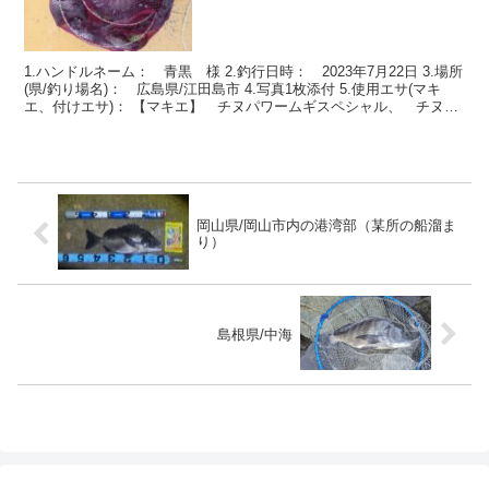
1.ハンドルネーム： 青黒 様 2.釣行日時： 2023年7月22日 3.場所
(県/釣り場名)： 広島県/江田島市 4.写真1枚添付 5.使用エサ(マキ
エ、付けエサ)： 【マキエ】 チヌパワームギスペシャル、 チヌグ
ルメ、 オキアミ３キロ ...
岡山県/岡山市内の港湾部（某所の船溜ま
り）
島根県/中海