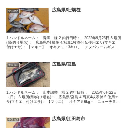
広島県/牡蠣筏
中国地区
1.ハンドルネーム： 青黒 様 2.釣行日時： 2022年9月23日 3.場所
(県/釣り場名)： 広島県/牡蠣筏 4.写真1枚添付 5.使用エサ(マキエ、
付けエサ)： 【マキエ】 オキアミ：3キロ、 チヌパワームギスペ
シャル 【付けエサ】 ...
広島県/宮島
中国地区
1.ハンドルネーム： 山本誠栄 様 2.釣行日時： 2025年6月22日
（日） 3.場所(県/釣り場名)： 広島県/宮島 4.写真4枚添付 5.使用エ
サ(マキエ、付けエサ)： 【マキエ】 オキアミ6kg＋「ニューチヌパ
ワーダッシュ」1袋＋「...
広島県/江田島市
中国地区