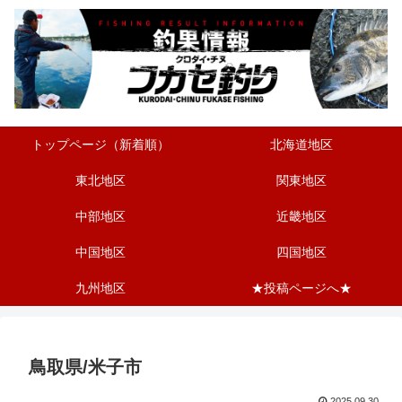
トップページ（新着順）
北海道地区
東北地区
関東地区
中部地区
近畿地区
中国地区
四国地区
九州地区
★投稿ページへ★
鳥取県/米子市
2025.09.30