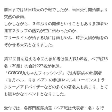
前日までは終日晴天の予報でしたが、当日受付開始前より
突然の豪雨。
しかしながら、３年ぶりの開催ということもあり参加者や
運営スタッフの熱気が空に伝わったのか、
フリータイムが始まる頃には雨もやみ、時折太陽が顔をの
ぞかせる天気となりました。
第12回目を迎える今回の参加者は個人戦149名、ペア戦78
名（39組）の合計227名が参加。
「GO!GO!九ちゃんフィッシング」でお馴染みの出演者
（香月ハル、りさ ペア）の参加やマルキユーインストラ
クター／アドバイザーなどの多くの著名人も集まり、とて
も賑やかなイベントとなりました。
受付では、各部門座席抽選（ペア戦は代表者１名）を行