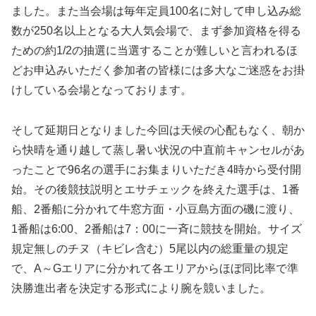
ました。また当会場は毎年定員100名に対して申し込み総
数が250名以上となる大人気会場で、まず参加資格を得る
ための約1/2の抽選に当選することが難しいと言われるほ
どお申込みいただく参加者の皆様には多大なご迷惑をお掛
けしている会場となっております。
そして延期日となりました今回は天候の心配もなく、朝か
ら快晴を通り越して蒸し暑い状況の中直前キャンセルがあ
ったことで96名の選手にお集まりいただき4時から受付開
始。その後競技説明とエサチェックを終えた選手は、1番
船、2番船に分かれて牛窓方面・小豆島方面の磯に渡り、
1番船は6:00、2番船は7：00に一斉に競技を開始。サイズ
規定無しのチヌ（キビレ含む）5尾以内の総重量の規定
で、A～Gエリアに分かれて各エリアからほぼ同比率で準
決勝進出者を決定する形式により腕を競いました。