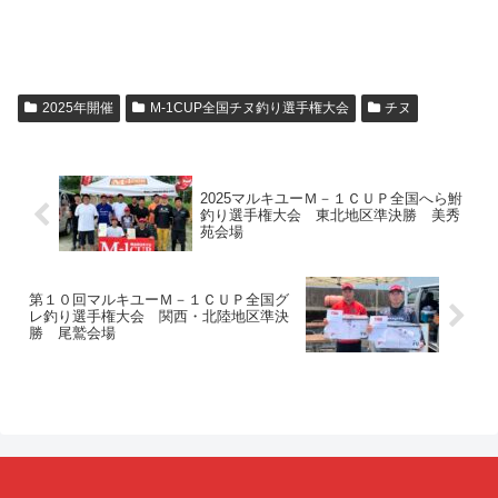
2025年開催
M-1CUP全国チヌ釣り選手権大会
チヌ
2025マルキユーＭ－１ＣＵＰ全国へら鮒
釣り選手権大会 東北地区準決勝 美秀
苑会場
第１０回マルキユーＭ－１ＣＵＰ全国グ
レ釣り選手権大会 関西・北陸地区準決
勝 尾鷲会場