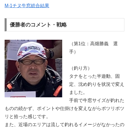
M-1チヌ牛窓総合結果
優勝者のコメント・戦略
（第1位：高畑勝義 選
手）
（釣り方）
タナをとった半遊動、固
定、沈め釣りを状況で変え
ました。
手前で牛窓サイズが釣れた
ものの続かず、ポイントや仕掛けを変えながらポツリポツ
リと拾った感じです。
また、近場のエリアは流して釣れるイメージがなかったの