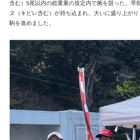
含む）5尾以内の総重量の規定内で腕を競った。早
ヌ（キビレ含む）が持ち込まれ、大いに盛り上がりま
駒を進めました。