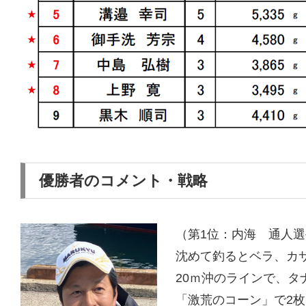
優勝者のコメント・戦略
（第1位：内海 通人
沈めて釣るとベラ、カ
20ｍ沖のラインで、タ
「激荒のコーン」で2